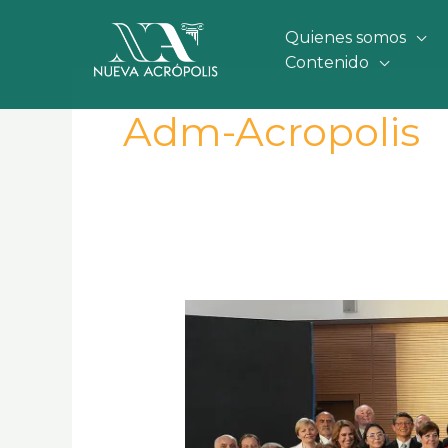
Ir
al
Quienes somos
contenido
Contenido
Adm-Acropolis
ASSEMBLEIA
GERAL
DE
2023