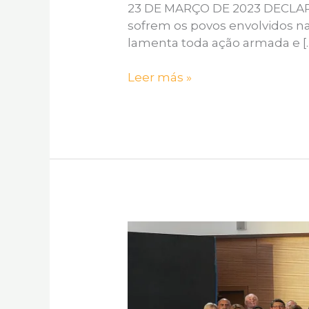
23 DE MARÇO DE 2023 DECLARA
sofrem os povos envolvidos na
lamenta toda ação armada e [
Leer más »
ASSEMBLÉE
GÉNÉRALE
DE
2023