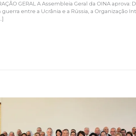
ÇÃO GERAL A Assembleia Geral da OINA aprova: D
 guerra entre a Ucrânia e a Rússia, a Organização I
…]