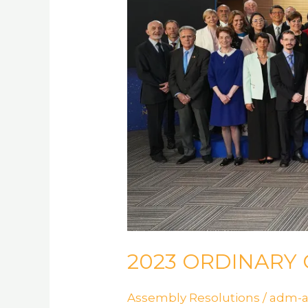
2023 ORDINARY
Assembly Resolutions
/
adm-a