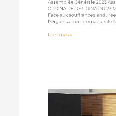
Assemblée Générale 2023 As
ORDINAIRE DE L’OINA DU 23 M
Face aux souffrances endurées 
l’Organisation internationale
Leer más »
2023
ORDINARY
GENERAL
MEETING