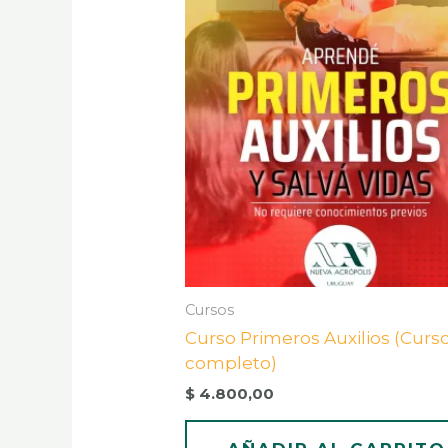
Cursos
Curso Primeros Auxilios (Curs
completo)
$
4.800,00