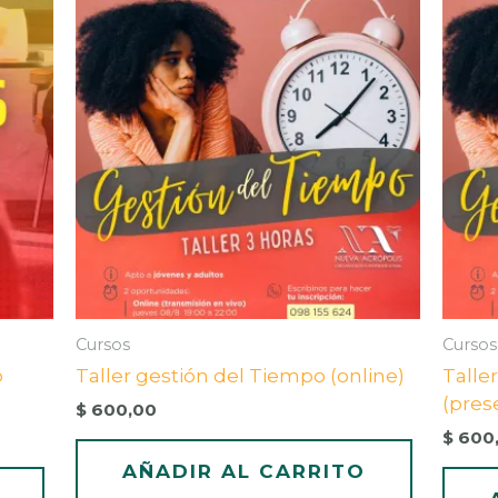
Cursos
Cursos
o
Taller gestión del Tiempo (online)
Talle
(pres
$
600,00
$
600
AÑADIR AL CARRITO